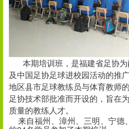
本期培训班，是福建省足协为
及中国足协足球进校园活动的推
地区县市足球教练员与体育教师
足协技术部批准而开设的，旨在
质量的教练人才。
来自福州、漳州、三明、宁德