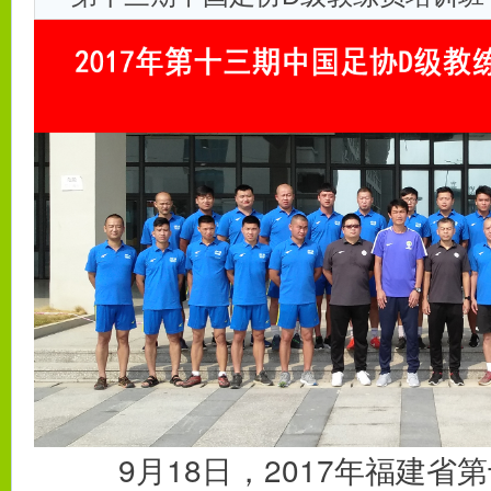
9月18日，2017年福建省