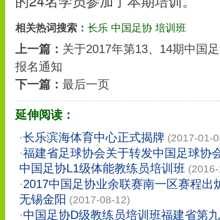
的24名学员参加了本期培训。
相关热词搜索：
长乐
中国足协
培训班
上一篇：
关于2017年第13、14期中
报名通知
下一篇：
最后一页
延伸阅读：
·
长乐滨海体育中心正式揭牌
(2017-01-0
·
福建省足球协会关于转发中国足球协会举
中国足协L1级体能教练员培训班
(2016-
·
2017中国足协业余联赛南一区赛程出
无锡金阳
(2017-08-12)
·
中国足协D级教练员培训班福建省第