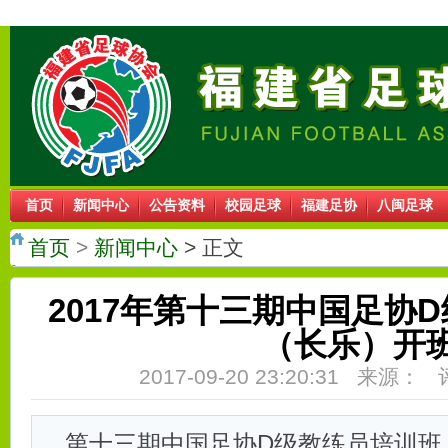
首页
新闻中心
公告资料
校园足球
福建足协
八闽足球
首页
>
新闻中心
> 正文
2017年第十三期中国足协
（长乐）开
2017-09-20 23:20:31 来源：
第十三期中国足协D级教练员培训班